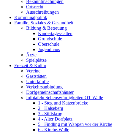
Bekanntmachungen
Ortsrecht
Ausschreibungen
Kommunalpolitik
Familie, Soziales & Gesundheit
Bildung & Betreuung
Kindertagesstätten
Grundschule
Oberschule
Jugendhaus
Ärzte
Spielplätze
Freizeit & Kultur
Vereine
Gaststätten
Unterkünfte
Verkehrsanbindung
Dorfgemeinschaftshäuser
Infotafeln Sehenswürdigkeiten OT Walle
1 - Steg und Katzenbrücke
2 - Halseberg
3 - Stiftskrug
4 - Alter Dorfplatz
5 - Findling mit Wappen vor der Kirche
6 - Kirche-Walle