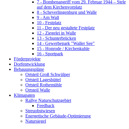
7 - Bombenangriff vom 29. Februar 1944 – Stele
auf dem Kirchenvorplatz
8 - Scheverlingenburg und Walle
9 - Am Wall
10 - Festplatz
11 - Der neu gestaltete Festplatz
12 - Ziegelei in Walle
13 - Schunterbrücken
14 - Gewerbepark "Waller See"
15 - Honrode / Kirchenkuhle
16 - Sportpark
Förderprojekte
Dorfentwicklung
Bebauungspläne
Ortsteil Groß Schwülper
Ortsteil Lagesbüttel
Ortsteil Rothemühle
Ortsteil Walle
Klimapaten
Rallye Naturschutzgebiet
Feedback
Streuobstwiesen
Energetische Gebäude-Optimierung
Natursiegel