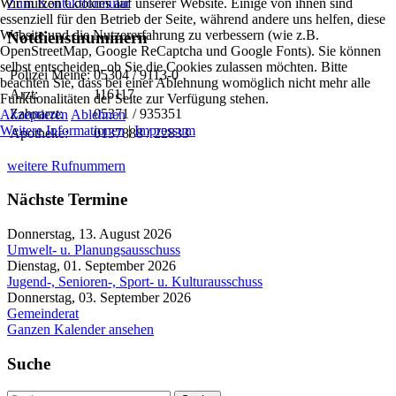
Wir nutzen Cookies auf unserer Website. Einige von ihnen sind
Zum Kontaktformular
essenziell für den Betrieb der Seite, während andere uns helfen, diese
Website und die Nutzererfahrung zu verbessern (wie z.B.
Notdienstnummern
OpenStreetMap, Google ReCaptcha und Google Fonts). Sie können
selbst entscheiden, ob Sie die Cookies zulassen möchten. Bitte
Polizei Meine:
05304 / 9113-0
beachten Sie, dass bei einer Ablehnung womöglich nicht mehr alle
Arzt:
116117
Funktionalitäten der Seite zur Verfügung stehen.
Zahnarzt:
05371 / 935351
Akzeptieren
Ablehnen
Weitere Informationen
|
Impressum
Apotheke:
0137888 / 22833
weitere Rufnummern
Nächste Termine
Donnerstag, 13. August 2026
Umwelt- u. Planungsausschuss
Dienstag, 01. September 2026
Jugend-, Senioren-, Sport- u. Kulturausschuss
Donnerstag, 03. September 2026
Gemeinderat
Ganzen Kalender ansehen
Suche