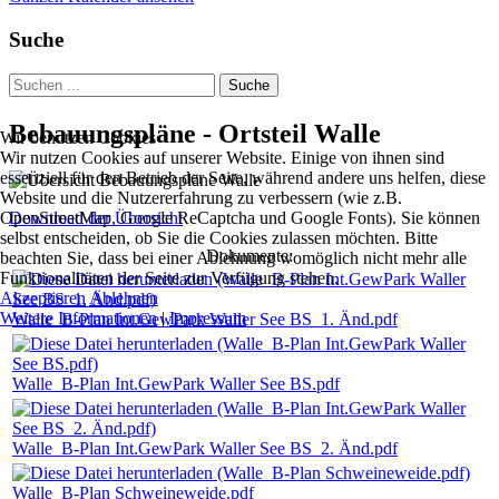
Suche
Suche
Bebauungspläne - Ortsteil Walle
Wir benutzen Cookies
Wir nutzen Cookies auf unserer Website. Einige von ihnen sind
essenziell für den Betrieb der Seite, während andere uns helfen, diese
Website und die Nutzererfahrung zu verbessern (wie z.B.
OpenStreetMap, Google ReCaptcha und Google Fonts). Sie können
Download der Übersicht
selbst entscheiden, ob Sie die Cookies zulassen möchten. Bitte
Dokumente:
beachten Sie, dass bei einer Ablehnung womöglich nicht mehr alle
Funktionalitäten der Seite zur Verfügung stehen.
Akzeptieren
Ablehnen
Weitere Informationen
|
Impressum
Walle_B-Plan Int.GewPark Waller See BS_1. Änd.pdf
Walle_B-Plan Int.GewPark Waller See BS.pdf
Walle_B-Plan Int.GewPark Waller See BS_2. Änd.pdf
Walle_B-Plan Schweineweide.pdf