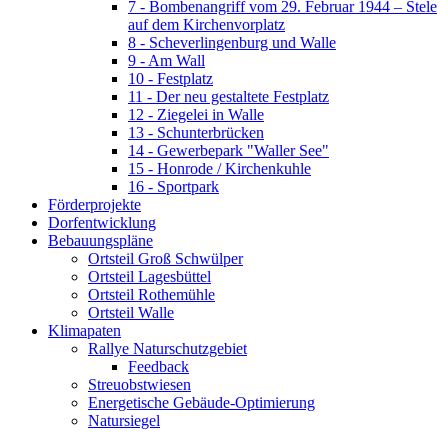
7 - Bombenangriff vom 29. Februar 1944 – Stele
auf dem Kirchenvorplatz
8 - Scheverlingenburg und Walle
9 - Am Wall
10 - Festplatz
11 - Der neu gestaltete Festplatz
12 - Ziegelei in Walle
13 - Schunterbrücken
14 - Gewerbepark "Waller See"
15 - Honrode / Kirchenkuhle
16 - Sportpark
Förderprojekte
Dorfentwicklung
Bebauungspläne
Ortsteil Groß Schwülper
Ortsteil Lagesbüttel
Ortsteil Rothemühle
Ortsteil Walle
Klimapaten
Rallye Naturschutzgebiet
Feedback
Streuobstwiesen
Energetische Gebäude-Optimierung
Natursiegel