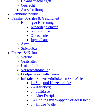
Bekanntmachungen
Ortsrecht
Ausschreibungen
Kommunalpolitik
Familie, Soziales & Gesundheit
Bildung & Betreuung
Kindertagesstätten
Grundschule
Oberschule
Jugendhaus
Ärzte
Spielplätze
Freizeit & Kultur
Vereine
Gaststätten
Unterkünfte
Verkehrsanbindung
Dorfgemeinschaftshäuser
Infotafeln Sehenswürdigkeiten OT Walle
1 - Steg und Katzenbrücke
2 - Halseberg
3 - Stiftskrug
4 - Alter Dorfplatz
5 - Findling mit Wappen vor der Kirche
6 - Kirche-Walle