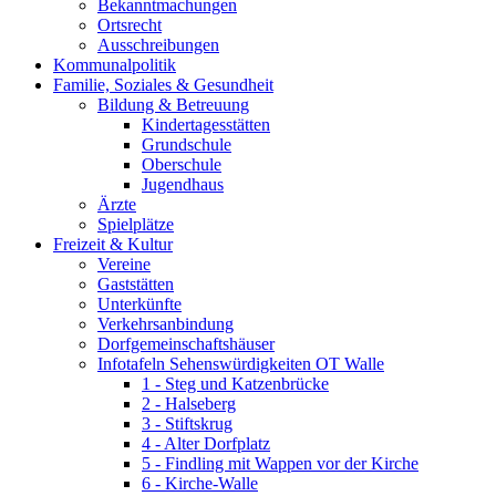
Bekanntmachungen
Ortsrecht
Ausschreibungen
Kommunalpolitik
Familie, Soziales & Gesundheit
Bildung & Betreuung
Kindertagesstätten
Grundschule
Oberschule
Jugendhaus
Ärzte
Spielplätze
Freizeit & Kultur
Vereine
Gaststätten
Unterkünfte
Verkehrsanbindung
Dorfgemeinschaftshäuser
Infotafeln Sehenswürdigkeiten OT Walle
1 - Steg und Katzenbrücke
2 - Halseberg
3 - Stiftskrug
4 - Alter Dorfplatz
5 - Findling mit Wappen vor der Kirche
6 - Kirche-Walle