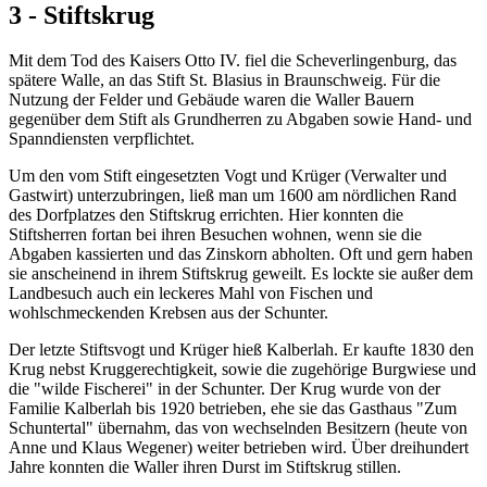
3 - Stiftskrug
Mit dem Tod des Kaisers Otto IV. fiel die Scheverlingenburg, das
spätere Walle, an das Stift St. Blasius in Braunschweig. Für die
Nutzung der Felder und Gebäude waren die Waller Bauern
gegenüber dem Stift als Grundherren zu Abgaben sowie Hand- und
Spanndiensten verpflichtet.
Um den vom Stift eingesetzten Vogt und Krüger (Verwalter und
Gastwirt) unterzubringen, ließ man um 1600 am nördlichen Rand
des Dorfplatzes den Stiftskrug errichten. Hier konnten die
Stiftsherren fortan bei ihren Besuchen wohnen, wenn sie die
Abgaben kassierten und das Zinskorn abholten. Oft und gern haben
sie anscheinend in ihrem Stiftskrug geweilt. Es lockte sie außer dem
Landbesuch auch ein leckeres Mahl von Fischen und
wohlschmeckenden Krebsen aus der Schunter.
Der letzte Stiftsvogt und Krüger hieß Kalberlah. Er kaufte 1830 den
Krug nebst Kruggerechtigkeit, sowie die zugehörige Burgwiese und
die "wilde Fischerei" in der Schunter. Der Krug wurde von der
Familie Kalberlah bis 1920 betrieben, ehe sie das Gasthaus "Zum
Schuntertal" übernahm, das von wechselnden Besitzern (heute von
Anne und Klaus Wegener) weiter betrieben wird. Über dreihundert
Jahre konnten die Waller ihren Durst im Stiftskrug stillen.