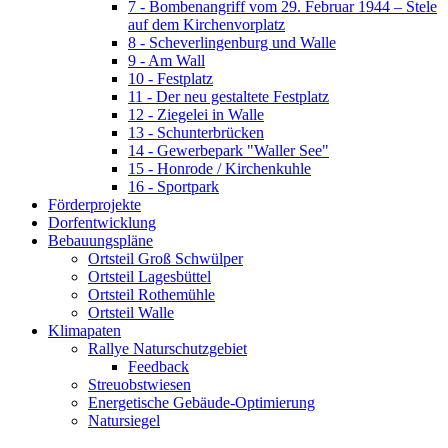
7 - Bombenangriff vom 29. Februar 1944 – Stele
auf dem Kirchenvorplatz
8 - Scheverlingenburg und Walle
9 - Am Wall
10 - Festplatz
11 - Der neu gestaltete Festplatz
12 - Ziegelei in Walle
13 - Schunterbrücken
14 - Gewerbepark "Waller See"
15 - Honrode / Kirchenkuhle
16 - Sportpark
Förderprojekte
Dorfentwicklung
Bebauungspläne
Ortsteil Groß Schwülper
Ortsteil Lagesbüttel
Ortsteil Rothemühle
Ortsteil Walle
Klimapaten
Rallye Naturschutzgebiet
Feedback
Streuobstwiesen
Energetische Gebäude-Optimierung
Natursiegel