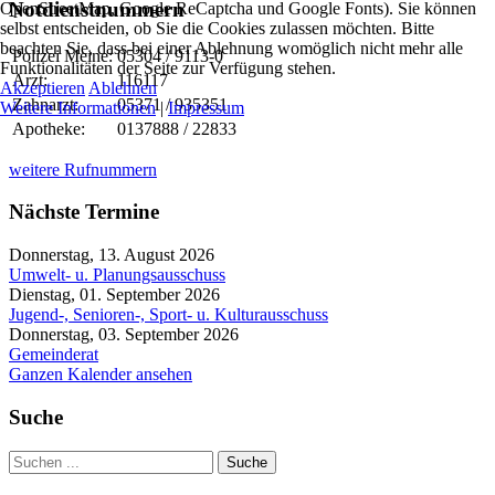
Notdienstnummern
OpenStreetMap, Google ReCaptcha und Google Fonts). Sie können
selbst entscheiden, ob Sie die Cookies zulassen möchten. Bitte
beachten Sie, dass bei einer Ablehnung womöglich nicht mehr alle
Polizei Meine:
05304 / 9113-0
Funktionalitäten der Seite zur Verfügung stehen.
Arzt:
116117
Akzeptieren
Ablehnen
Zahnarzt:
05371 / 935351
Weitere Informationen
|
Impressum
Apotheke:
0137888 / 22833
weitere Rufnummern
Nächste Termine
Donnerstag, 13. August 2026
Umwelt- u. Planungsausschuss
Dienstag, 01. September 2026
Jugend-, Senioren-, Sport- u. Kulturausschuss
Donnerstag, 03. September 2026
Gemeinderat
Ganzen Kalender ansehen
Suche
Suche