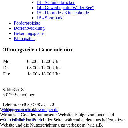
13 - Schunterbrücken
14 - Gewerbepark "Waller See"
15 - Honrode / Kirchenkuhle
16 - Sportpark
Förderprojekte
Dorfentwicklung
Bebauungspläne
Klimapaten
Öffnungszeiten Gemeindebüro
Mo:
08.00 - 12.00 Uhr
Di:
08.00 - 12.00 Uhr
Do:
14.00 - 18.00 Uhr
Schloßstr. 8a
38179 Schwülper
Telefon: 05303 / 508 27 - 70
Wir benutzen Cookies
info@gemeinde-schwuelper.de
Wir nutzen Cookies auf unserer Website. Einige von ihnen sind
Zum Kontaktformular
essenziell für den Betrieb der Seite, während andere uns helfen, diese
Website und die Nutzererfahrung zu verbessern (wie z.B.