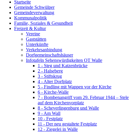
Startseite
Gemeinde Schwülper
Gemeindeverwaltung
Kommunalpolitik
Familie, Soziales & Gesundheit
Freizeit & Kultur
Vereine
Gaststätten
Unterkünfte
Verkehrsanbindung
Dorfgemeinschaftshäuser
Infotafeln Sehenswürdigkeiten OT Walle
1 - Steg und Katzenbrücke
2 - Halseberg
3 - Stiftskrug
4 - Alter Dorfplatz
5 - Findling mit Wappen vor der Kirche
6 - Kirche-Walle
7 - Bombenangriff vom 29. Februar 1944 – Stele
auf dem Kirchenvorplatz
8 - Scheverlingenburg und Walle
9 - Am Wall
10 - Festplatz
11 - Der neu gestaltete Festplatz
12 - Ziegelei in Walle