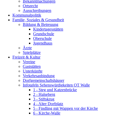
Bekanntmachungen
Ortsrecht
Ausschreibungen
Kommunalpolitik
Familie, Soziales & Gesundheit
Bildung & Betreuung
Kindertagesstätten
Grundschule
Oberschule
Jugendhaus
Ärzte
Spielplätze
Freizeit & Kultur
Vereine
Gaststätten
Unterkünfte
Verkehrsanbindung
Dorfgemeinschaftshäuser
Infotafeln Sehenswürdigkeiten OT Walle
1 - Steg und Katzenbrücke
2 - Halseberg
3 - Stiftskrug
4 - Alter Dorfplatz
5 - Findling mit Wappen vor der Kirche
6 - Kirche-Walle