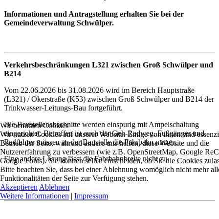
Informationen und Antragstellung erhalten Sie bei der
Gemeindeverwaltung Schwülper.
Verkehrsbeschränkungen L321 zwischen Groß Schwülper und
B214
Vom 22.06.2026 bis 31.08.2026 wird im Bereich Hauptstraße
(L321) / Okerstraße (K53) zwischen Groß Schwülper und B214 der
Trinkwasser-Leitungs-Bau fortgeführt.
Die Baustellenabschnitte werden einspurig mit Ampelschaltung
Wir benutzen Cookies
eingerichtet. Betroffen ist auch der Geh-Radweg. Fußgänger und
Wir nutzen Cookies auf unserer Website. Einige von ihnen sind essenzie
Radfahrer müssen an der Baustelle die Fahrbahn nutzen.
Betrieb der Seite, während andere uns helfen, diese Website und die
Nutzererfahrung zu verbessern (wie z.B. OpenStreetMap, Google Re
Eine andere Lösung lässt die Fahrbahnbreite nicht zu.
Google Fonts). Sie können selbst entscheiden, ob Sie die Cookies zul
Bitte beachten Sie, dass bei einer Ablehnung womöglich nicht mehr all
Funktionalitäten der Seite zur Verfügung stehen.
Akzeptieren
Ablehnen
Weitere Informationen
|
Impressum