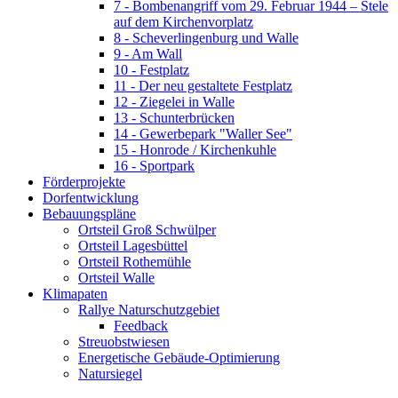
7 - Bombenangriff vom 29. Februar 1944 – Stele
auf dem Kirchenvorplatz
8 - Scheverlingenburg und Walle
9 - Am Wall
10 - Festplatz
11 - Der neu gestaltete Festplatz
12 - Ziegelei in Walle
13 - Schunterbrücken
14 - Gewerbepark "Waller See"
15 - Honrode / Kirchenkuhle
16 - Sportpark
Förderprojekte
Dorfentwicklung
Bebauungspläne
Ortsteil Groß Schwülper
Ortsteil Lagesbüttel
Ortsteil Rothemühle
Ortsteil Walle
Klimapaten
Rallye Naturschutzgebiet
Feedback
Streuobstwiesen
Energetische Gebäude-Optimierung
Natursiegel